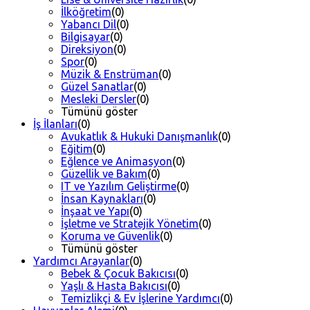
İlköğretim
(0)
Yabancı Dil
(0)
Bilgisayar
(0)
Direksiyon
(0)
Spor
(0)
Müzik & Enstrüman
(0)
Güzel Sanatlar
(0)
Mesleki Dersler
(0)
Tümünü göster
İş İlanları
(0)
Avukatlık & Hukuki Danışmanlık
(0)
Eğitim
(0)
Eğlence ve Animasyon
(0)
Güzellik ve Bakım
(0)
IT ve Yazılım Geliştirme
(0)
İnsan Kaynakları
(0)
İnşaat ve Yapı
(0)
İşletme ve Stratejik Yönetim
(0)
Koruma ve Güvenlik
(0)
Tümünü göster
Yardımcı Arayanlar
(0)
Bebek & Çocuk Bakıcısı
(0)
Yaşlı & Hasta Bakıcısı
(0)
Temizlikçi & Ev İşlerine Yardımcı
(0)