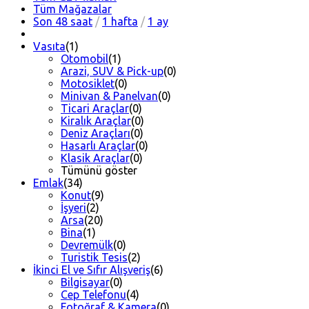
Tüm Mağazalar
Son 48 saat
/
1 hafta
/
1 ay
Vasıta
(1)
Otomobil
(1)
Arazi, SUV & Pick-up
(0)
Motosiklet
(0)
Minivan & Panelvan
(0)
Ticari Araçlar
(0)
Kiralık Araçlar
(0)
Deniz Araçları
(0)
Hasarlı Araçlar
(0)
Klasik Araçlar
(0)
Tümünü göster
Emlak
(34)
Konut
(9)
İşyeri
(2)
Arsa
(20)
Bina
(1)
Devremülk
(0)
Turistik Tesis
(2)
İkinci El ve Sıfır Alışveriş
(6)
Bilgisayar
(0)
Cep Telefonu
(4)
Fotoğraf & Kamera
(0)