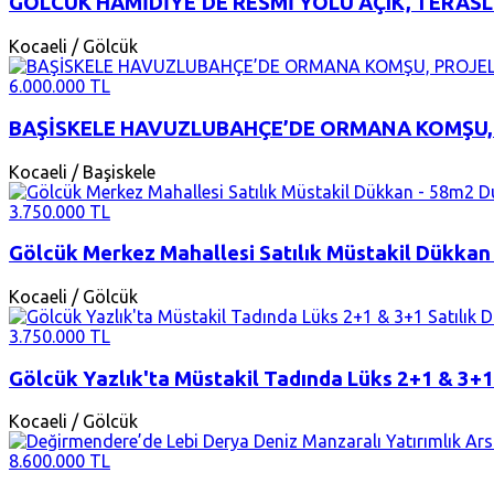
GÖLCÜK HAMİDİYE’DE RESMİ YOLU AÇIK, TERASLA
Kocaeli / Gölcük
6.000.000 TL
BAŞİSKELE HAVUZLUBAHÇE’DE ORMANA KOMŞU, P
Kocaeli / Başiskele
3.750.000 TL
Gölcük Merkez Mahallesi Satılık Müstakil Dükkan
Kocaeli / Gölcük
3.750.000 TL
Gölcük Yazlık'ta Müstakil Tadında Lüks 2+1 & 3+1 
Kocaeli / Gölcük
8.600.000 TL