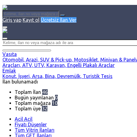
Giriş yap
Kayıt ol
Ücretsiz İlan Ver
Vasıta
Otomobil, Arazi, SUV & Pick-up, Motosiklet, Minivan & Panelvan,
Araçları, ATV, UTV, Karavan, Engelli Plakalı Araçlar
Emlak
Konut, İşyeri, Arsa, Bina, Devremülk, Turistik Tesis
İlan bulunamadı
Toplam İlan
46
Bugün yayınlanan
0
Toplam mağaza
10
Toplam üye
32
Acil Acil
Fiyatı Düşenler
Tüm Vitrin İlanları
Tüm GET İlanları