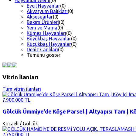
Hayvanlar Alemi
(0)
Evcil Hayvanlar
(0)
Akvaryum Balıkları
(0)
Aksesuarlar
(0)
Bakım Ürünleri
(0)
Yem ve Mama
(0)
Kümes Hayvanları
(0)
Büyükbaş Hayvanlar
(0)
Küçükbaş Hayvanlar
(0)
Deniz Canlıları
(0)
Tümünü göster
Vitrin İlanları
Tüm vitrin ilanları
7.900.000 TL
Gölcük Ümmiye’de Köşe Parsel | Altyapısı Tam | Köy
Kocaeli / Gölcük
2.750.000 TL