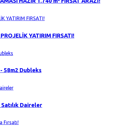
MASI HAZIR 1.740 m² FIRSAT ARAZİ!
ROJELİK YATIRIM FIRSATI!
 - 58m2 Dubleks
Satılık Daireler