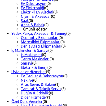
Ev Dekorasyon
(0)
Ev Elektroniği
(0)
Elektrikli Ev Aletleri
(0)
Giyim & Aksesuar
(0)
Saat
(0)
Anne & Bebek
(2)
Tümünü göster
Yedek Parça, Aksesuar & Tuning
(0)
Otomotiv Ekipmanları
(0)
Motosiklet Ekipmanları
(0)
Deniz Aracı Ekipmanları
(0)
İş Makineleri & Sanayi
(0)
İş Makineleri
(0)
Tarım Makineleri
(0)
Sanayi
(0)
Elektrik & Enerji
(0)
Ustalar ve Hizmetler
(5)
Ev Tadilat & Dekorasyon
(0)
Nakliye
(0)
Araç Servis & Bakım
(1)
Tamirat & Teknik Servis
(3)
Düğün & Etkinlik
(0)
Diğer Hizmetler
(1)
Özel Ders Verenler
(0)
Lise & Üniversite Hazırlık
(0)